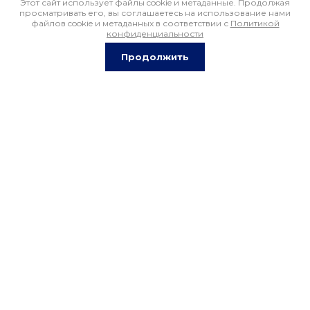
Этот сайт использует файлы cookie и метаданные. Продолжая
просматривать его, вы соглашаетесь на использование нами
файлов cookie и метаданных в соответствии с
Политикой
конфиденциальности
Продолжить
C-Серия Дифавтомат - двухполюсный 230В AC 16A
Артикул:
3091